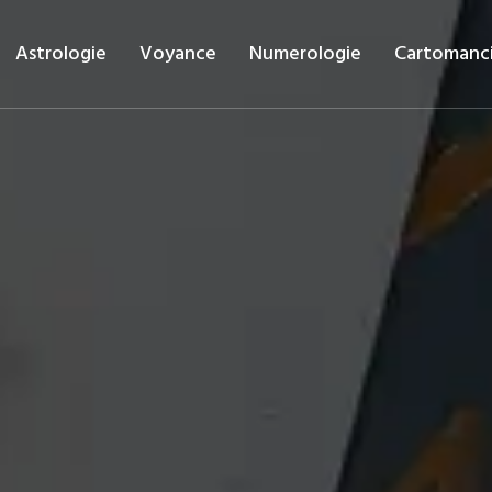
Astrologie
Voyance
Numerologie
Cartomanc