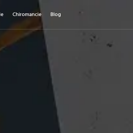
ie
Chiromancie
Blog